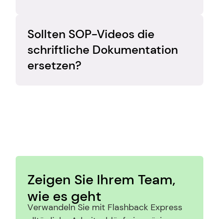
Setup.
Lang genug, um einen Prozess klar 
darzustellen, aber kurz genug für eine 
Sollten SOP-Videos die 
mühelose Überprüfung und Aktualisierung.
schriftliche Dokumentation 
ersetzen?
Nicht immer. Am besten wirken sie in 
Kombination mit kurzen schriftlichen 
Notizen oder Checklisten.
Zeigen Sie Ihrem Team, 
wie es geht
Verwandeln Sie mit Flashback Express 