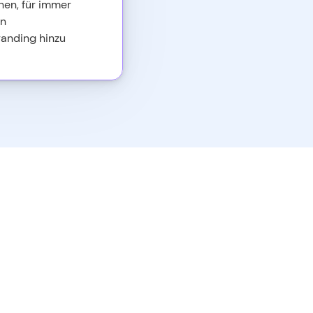
nen, für immer
en
randing hinzu