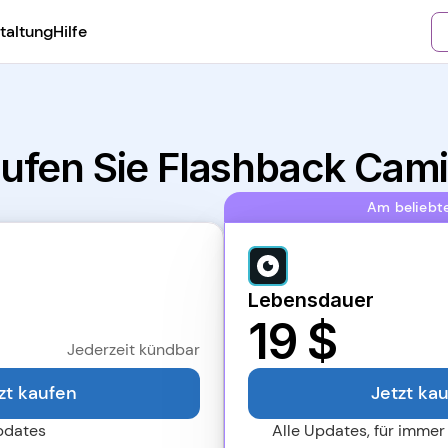
taltung
Hilfe
ufen Sie Flashback Cam
Am beliebt
Lebensdauer
19 $
Jederzeit kündbar
zt kaufen
Jetzt ka
pdates
Alle Updates, für immer