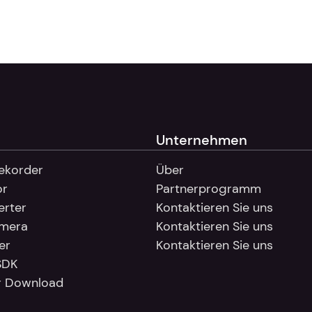
hten, können Sie beim Checkout mehrere Lizenzen erwer
lashBack Camigo eingeben, um die Anwendung sofort zu liz
Unternehmen
rekorder
Über
or
Partnerprogramm
erter
Kontaktieren Sie uns
amera
Kontaktieren Sie uns
er
Kontaktieren Sie uns
SDK
r Download