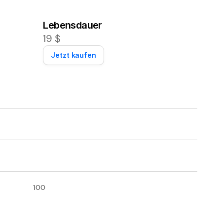
Lebensdauer
lexibilität von Flashback Express. Bei Blueberry 
19 $
Jetzt kaufen
100