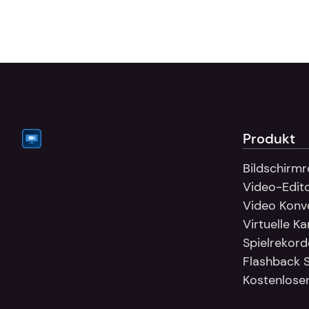
nutzen möc
diesen in F
Produkt
Bildschirm
Video-Edit
Video Konv
Virtuelle K
Spielrekord
Flashback 
Kostenlose