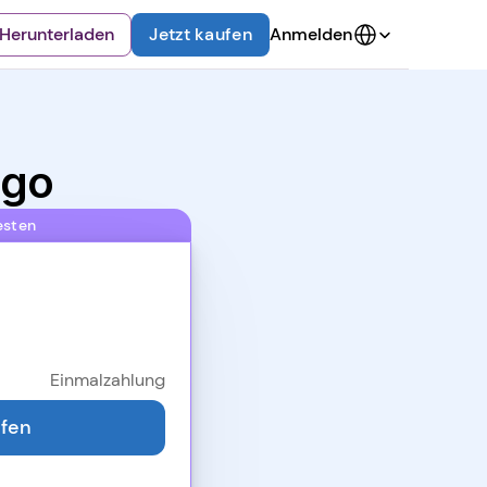
Select Language
Herunterladen
Jetzt kaufen
Anmelden
igo
esten
Einmalzahlung
ufen