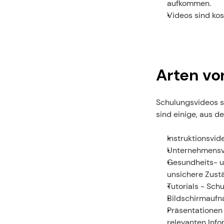
aufkommen.
Videos sind kos
Arten vo
Schulungsvideos si
sind einige, aus d
Instruktionsvid
Unternehmensvi
Gesundheits- un
unsichere Zustä
Tutorials - Sc
Bildschirmauf
Präsentationen 
relevanten Info