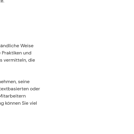
e.
tändliche Weise 
 Praktiken und 
 vermitteln, die 
ehmen, seine 
textbasierten oder 
itarbeitern 
 können Sie viel 