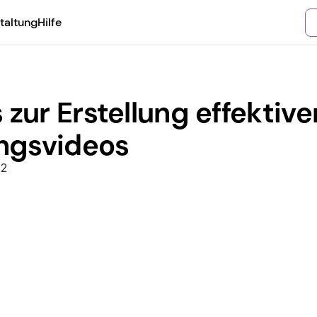
taltung
Hilfe
 zur Erstellung effektiver
ngsvideos
22