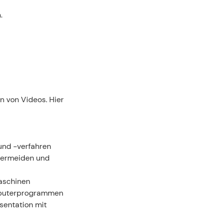
.
s
 von Videos. Hier 
und -verfahren
vermeiden und 
aschinen
mputerprogrammen
sentation mit 