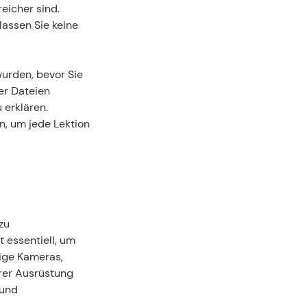
eicher sind. 
assen Sie keine 
rden, bevor Sie 
r Dateien 
erklären. 
n, um jede Lektion 
u 
 essentiell, um 
ige Kameras, 
rer Ausrüstung 
und 