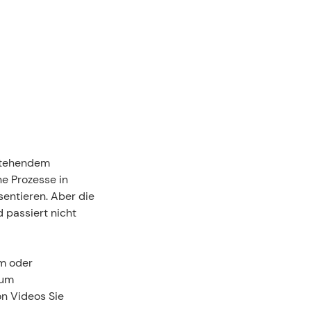
stehendem 
 Prozesse in 
entieren. Aber die 
passiert nicht 
m oder 
um 
n Videos Sie 