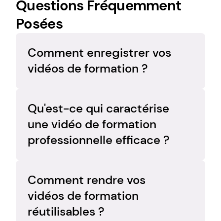
Questions Fréquemment 
Posées
Comment enregistrer vos 
vidéos de formation ?
Choisissez une leçon, définissez son 
déroulement et enregistrez votre écran 
Qu'est-ce qui caractérise 
avec une narration claire. Éliminez les 
une vidéo de formation 
temps morts, puis enregistrez la vidéo 
professionnelle efficace ?
finale là où vos apprenants pourront la 
trouver.
Une bonne vidéo de formation est ciblée, 
pratique, facile à suivre et liée à un objectif 
Comment rendre vos 
clair.
vidéos de formation 
réutilisables ?