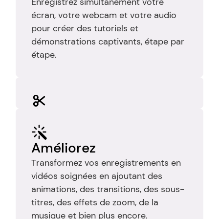
Enregistrez simultanément votre 
écran, votre webcam et votre audio 
pour créer des tutoriels et 
démonstrations captivants, étape par 
étape.
Éditer
Coupez les enregistrements pour 
éliminer les erreurs, les pauses et les 
Améliorez
temps morts afin que votre vidéo 
Transformez vos enregistrements en 
reste claire, ciblée et facile à suivre.
vidéos soignées en ajoutant des 
animations, des transitions, des sous-
titres, des effets de zoom, de la 
musique et bien plus encore.