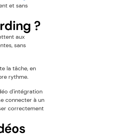
nt et sans 
rding ?
ttent aux 
ntes, sans 
e la tâche, en 
pre rythme.
éo d'intégration 
se connecter à un 
liser correctement 
déos 