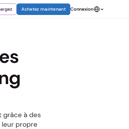
Select Language
hargez
Achetez maintenant
Connexion
s 
ng 
 grâce à des 
leur propre 