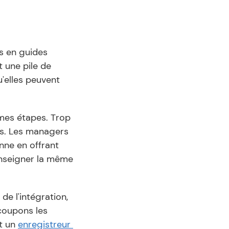
s en guides 
 une pile de 
'elles peuvent 
mes étapes. Trop 
s. Les managers 
ne en offrant 
nseigner la même 
 l'intégration, 
coupons les 
t un 
enregistreur 