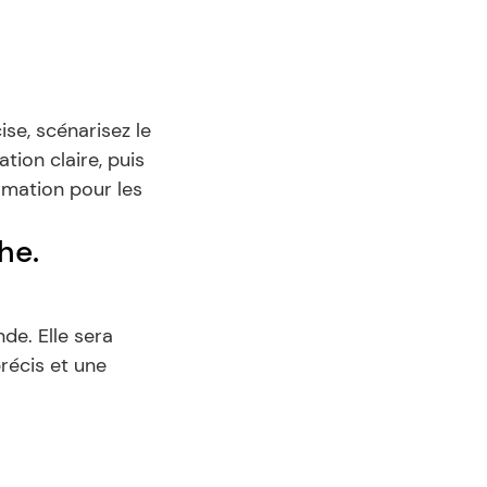
 
se, scénarisez le 
ion claire, puis 
rmation pour les 
he.
e. Elle sera 
récis et une 