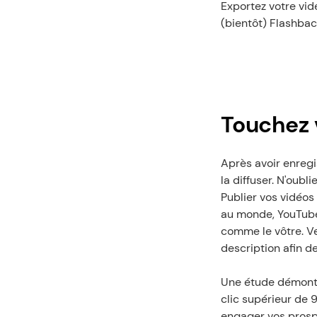
Exportez votre vi
(bientôt) Flashba
Touchez 
Après avoir enregi
la diffuser. N'oubl
Publier vos vidéos
au monde, YouTube 
comme le vôtre. Vei
description afin de
Une étude démontr
clic supérieur de 9
engager vos prospe