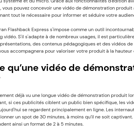
u système et du micro. Grâce aux fonctionnalités d'édition av
, vous pouvez concevoir une vidéo de démonstration produit 
ant tout le nécessaire pour informer et séduire votre audien
cran Flashback Express s'impose comme un outil incontournabl
g vidéo. S'il s'adapte à de nombreux usages, il est particuliè
 présentations, des contenus pédagogiques et des vidéos de
vous accompagnera pour valoriser votre produit à la hauteur 
e qu’une vidéo de démonstrat
?
ment déjà vu une longue vidéo de démonstration produit lors
t, si ces publicités ciblent un public bien spécifique, les vid
jourd'hui se regardent principalement en ligne. Les internaut
ionner un spot de 30 minutes, à moins qu’il ne soit captivant. 
ent ainsi un format de 2 à 5 minutes.