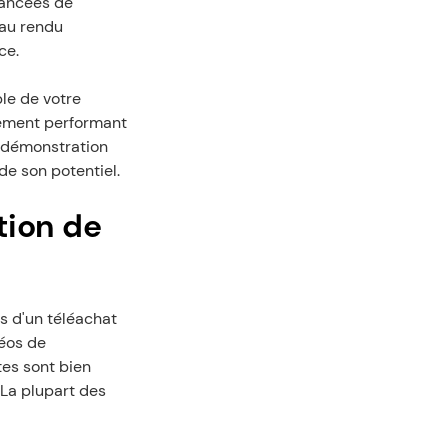
ancées de 
au rendu 
ce.
e de votre 
rement performant 
 démonstration 
de son potentiel.
ion de 
 d'un téléachat 
éos de 
es sont bien 
La plupart des 