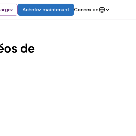
Select Language
hargez
Achetez maintenant
Connexion
éos de 