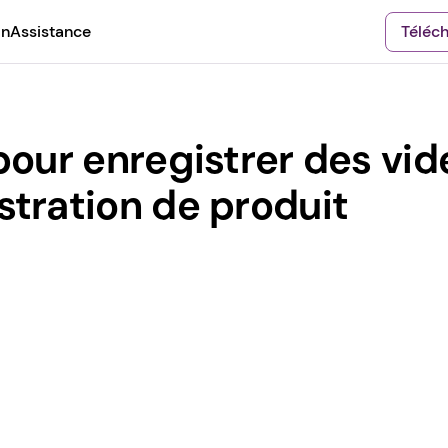
on
Assistance
Téléc
our enregistrer des vid
tration de produit