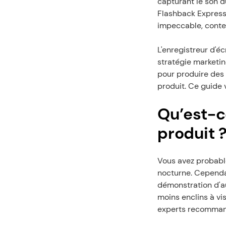
capturant le son d
Flashback Express
impeccable, conten
L'enregistreur d'é
stratégie marketin
pour produire des
produit. Ce guide 
Qu’est-c
produit 
Vous avez probable
nocturne. Cependan
démonstration d'au
moins enclins à vis
experts recommand