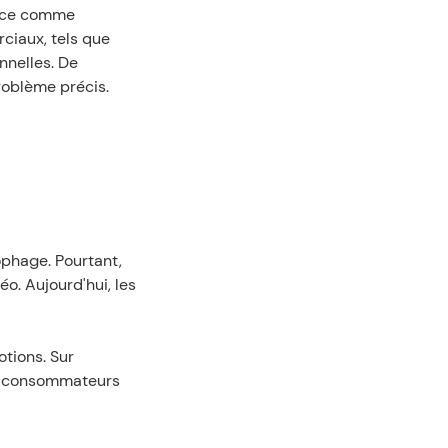
rce comme 
iaux, tels que 
nelles. De 
roblème précis.
hage. Pourtant, 
o. Aujourd'hui, les 
tions. Sur 
x consommateurs 