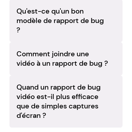
Un titre, l'environnement, un résumé, les 
étapes de reproduction, les résultats 
Qu'est-ce qu'un bon 
attendus/obtenus et les pièces jointes.
modèle de rapport de bug 
?
Un scénario court, reproductible, qui 
permet de recréer l'anomalie sans réunion 
Comment joindre une 
supplémentaire.
vidéo à un rapport de bug ?
Enregistrez la reproduction du bug de bout 
en bout, supprimez les temps morts et 
Quand un rapport de bug 
intégrez directement le fichier ou un lien de 
vidéo est-il plus efficace 
partage dans votre ticket.
que de simples captures 
d'écran ?
Utilisez la vidéo pour illustrer des 