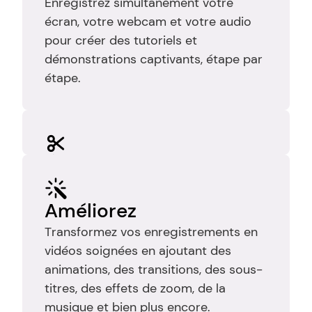
Enregistrez simultanément votre 
écran, votre webcam et votre audio 
pour créer des tutoriels et 
démonstrations captivants, étape par 
étape.
Éditer
Coupez les enregistrements pour 
éliminer les erreurs, les pauses et les 
Améliorez
temps morts afin que votre vidéo 
Transformez vos enregistrements en 
reste claire, ciblée et facile à suivre.
vidéos soignées en ajoutant des 
animations, des transitions, des sous-
titres, des effets de zoom, de la 
musique et bien plus encore.