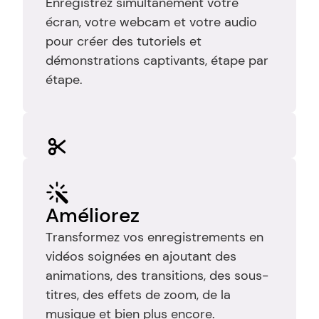
Enregistrez simultanément votre 
écran, votre webcam et votre audio 
pour créer des tutoriels et 
démonstrations captivants, étape par 
étape.
Éditer
Coupez les enregistrements pour 
éliminer les erreurs, les pauses et les 
Améliorez
temps morts afin que votre vidéo 
Transformez vos enregistrements en 
reste claire, ciblée et facile à suivre.
vidéos soignées en ajoutant des 
animations, des transitions, des sous-
titres, des effets de zoom, de la 
musique et bien plus encore.